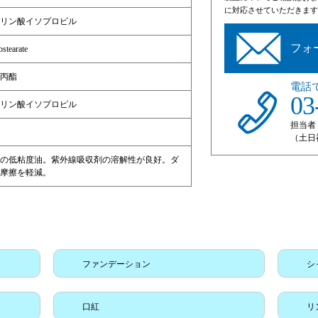
に対応させていただきます
リン酸イソプロピル
フォ
ostearate
丙酯
電話
03
リン酸イソプロピル
担当者
（土日
の低粘度油。紫外線吸収剤の溶解性が良好。ダ
摩擦を軽減。
ファンデーション
シ
口紅
リ