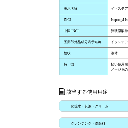
表示名称
イソステア
INCI
Isopropyl Is
中国 INCI
异硬脂酸异
医薬部外品成分表示名称
イソステア
性状
液体
特 徴
軽い使用感
メージ毛の
該当する使用用途
化粧水・乳液・クリーム
クレンジング・洗顔料