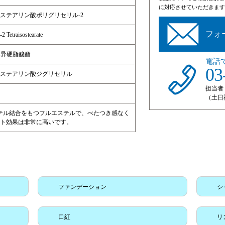
に対応させていただきます
ステアリン酸ポリグリセリル-2
フォ
-2 Tetraisostearate
 四异硬脂酸酯
電話
03
ステアリン酸ジグリセリル
担当者
（土日
テル結合をもつフルエステルで、べたつき感なく
ト効果は非常に高いです。
ファンデーション
シ
口紅
リ