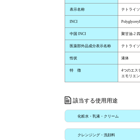
表示名称
テトライソ
INCI
Polyglyceryl
中国 INCI
聚甘油-2
医薬部外品成分表示名称
テトライソ
性状
液体
特 徴
4つのエス
エモリエン
該当する使用用途
化粧水・乳液・クリーム
クレンジング・洗顔料