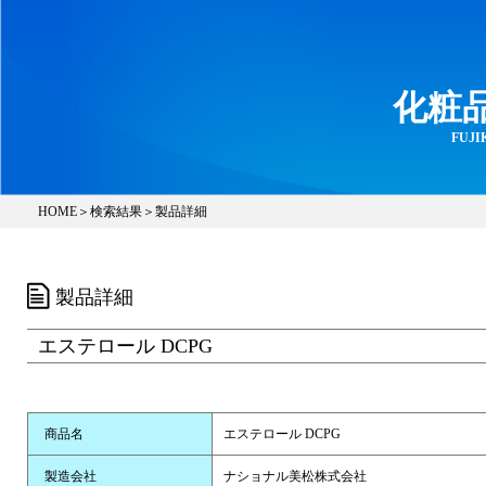
化粧
FUJIK
HOME
＞
検索結果
＞製品詳細
製品詳細
エステロール DCPG
商品名
エステロール DCPG
製造会社
ナショナル美松株式会社