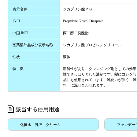
表示名称
ジカプリン酸ＰＧ
INCI
Propylene Glycol Dicaprate
中国 INCI
丙二醇二癸酸酯
医薬部外品成分表示名称
ジカプリン酸プロピレングリコール
性状
液体
特 徴
溶解性があり、クレンジング剤としての効果
性でさっぱりとした油剤です。髪にコシを与
品にも使用されています。乳化力が強く、難
均一に混ぜ合わせれます。
該当する使用用途
化粧水・乳液・クリーム
ファンデー