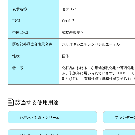
表示名称
セテス-7
INCI
Ceteth-7
中国 INCI
鲸蜡醇聚醚-7
医薬部外品成分表示名称
ポリオキシエチレンセチルエーテル
性状
固体
特 徴
化粧品における主な用途は乳化剤や可溶化剤
ム、乳液等に用いられています｡ HLB：10。 I
0.95 (44°)。 有機性値：無機性値(OV:IV)：60
該当する使用用途
化粧水・乳液・クリーム
ファンデー