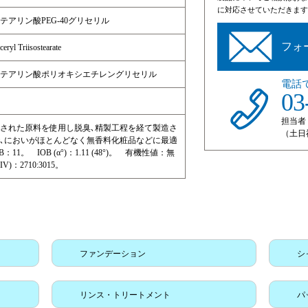
に対応させていただきます
テアリン酸PEG-40グリセリル
フォ
ryl Triisostearate
テアリン酸ポリオキシエチレングリセリル
電話
03
担当者
された原料を使用し脱臭､精製工程を経て製造さ
（土日
､においがほとんどなく無香料化粧品などに最適
：11。 IOB (α°)：1.11 (48°)。 有機性値：無
V)：2710:3015。
ファンデーション
シ
リンス・トリートメント
パ