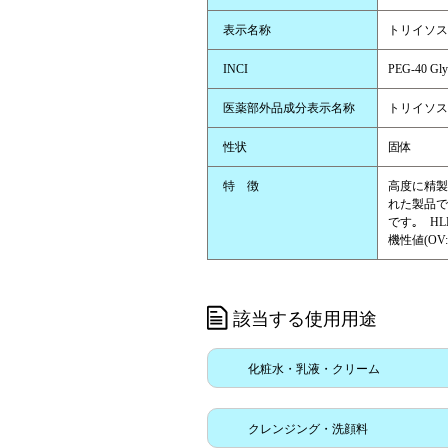
表示名称
トリイソス
INCI
PEG-40 Glyce
医薬部外品成分表示名称
トリイソス
性状
固体
特 徴
高度に精製
れた製品で
です｡ HLB
機性値(OV:I
該当する使用用途
化粧水・乳液・クリーム
クレンジング・洗顔料