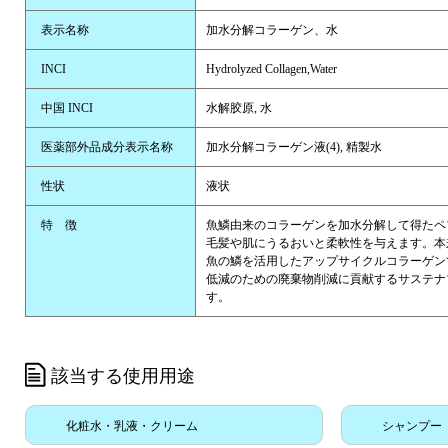
表示名称
加水分解コラーゲン、水
INCI
Hydrolyzed Collagen,Water
中国 INCI
水解胶原, 水
医薬部外品成分表示名称
加水分解コラーゲン液(4), 精製水
性状
液状
特 徴
魚鱗由来のコラーゲンを加水分解して得たペ
毛髪や肌にうるおいと柔軟性を与えます。本
魚の鱗を活用したアップサイクルコラーゲン
低減のための廃棄物削減に貢献するサステナ
す。
該当する使用用途
化粧水・乳液・クリーム
シャンプー