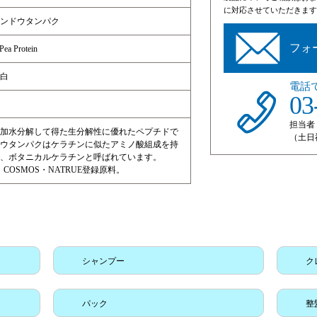
に対応させていただきます
ンドウタンパク
フォ
Pea Protein
白
電話
03
担当者
加水分解して得た生分解性に優れたペプチドで
（土日
ウタンパクはケラチンに似たアミノ酸組成を持
、ボタニカルケラチンと呼ばれています。
T・COSMOS・NATRUE登録原料。
シャンプー
ク
パック
整