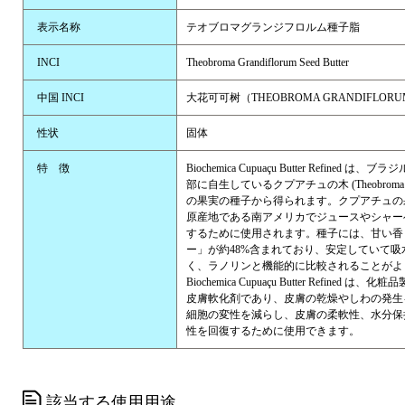
表示名称
テオブロマグランジフロルム種子脂
INCI
Theobroma Grandiflorum Seed Butter
中国 INCI
大花可可树（THEOBROMA GRANDIFLOR
性状
固体
特 徴
Biochemica Cupuaçu Butter Refined 
部に自生しているクプアチュの木 (Theobroma gran
の果実の種子から得られます。クプアチュの
原産地である南アメリカでジュースやシャー
するために使用されます。種子には、甘い香
ー」が約48%含まれており、安定していて吸
く、ラノリンと機能的に比較されることがよ
Biochemica Cupuaçu Butter Refined 
皮膚軟化剤であり、皮膚の乾燥やしわの発生
細胞の変性を減らし、皮膚の柔軟性、水分保
性を回復するために使用できます。
該当する使用用途