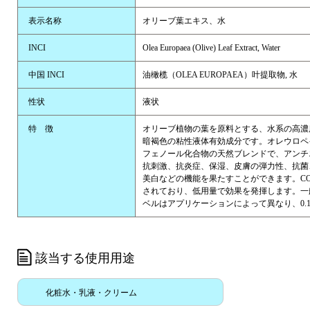
表示名称
オリーブ葉エキス、水
INCI
Olea Europaea (Olive) Leaf Extract, Water
中国 INCI
油橄榄（OLEA EUROPAEA）叶提取物, 水
性状
液状
特 徴
オリーブ植物の葉を原料とする、水系の高濃
暗褐色の粘性液体有効成分です。オレウロペ
フェノール化合物の天然ブレンドで、アンチ
抗刺激、抗炎症、保湿、皮膚の弾力性、抗菌
美白などの機能を果たすことができます。CO
されており、低用量で効果を発揮します。一
ベルはアプリケーションによって異なり、0.1
該当する使用用途
化粧水・乳液・クリーム