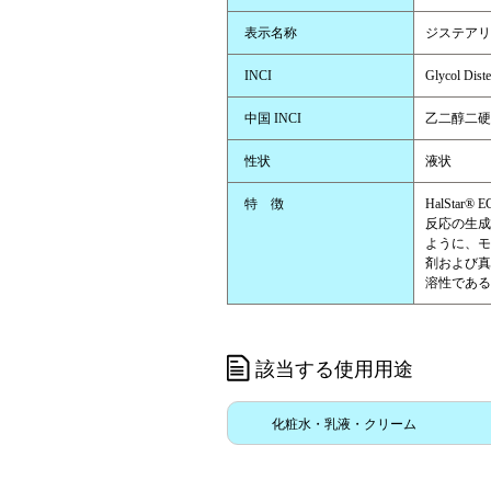
表示名称
ジステアリ
INCI
Glycol Diste
中国 INCI
乙二醇二硬
性状
液状
特 徴
HalSta
反応の生成
ように、モ
剤および真
溶性である
該当する使用用途
化粧水・乳液・クリーム