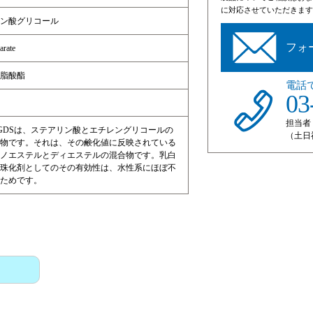
に対応させていただきます
ン酸グリコール
フォ
arate
脂酸酯
電話
03
担当者
r® EGDSは、ステアリン酸とエチレングリコールの
（土日
物です。それは、その鹸化値に反映されている
ノエステルとディエステルの混合物です。乳白
珠化剤としてのその有効性は、水性系にほぼ不
ためです。