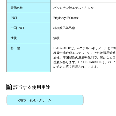
表示名称
パルミチン酸エチルヘキシル
INCI
Ethylhexyl Palmitate
中国 INCI
棕榈酸乙基己酯
性状
液状
特 徴
HallStar® OPは、2-エチルヘキサノール
機能合成合成エステルです。それは費用対効
油性、非閉塞性の皮膚軟化剤で、豊かなビロ
感触があります。HALLSTAR® OPは、パ
の処方に広く利用されています。
該当する使用用途
化粧水・乳液・クリーム