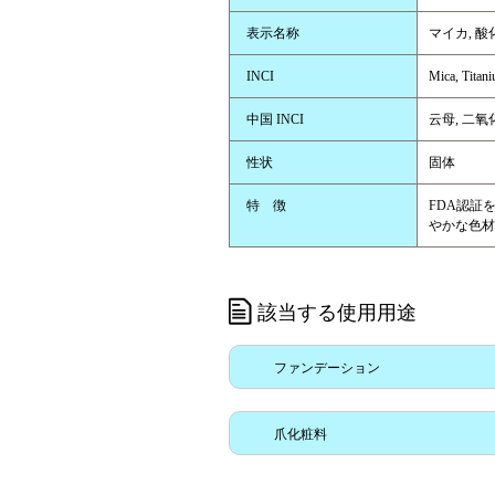
表示名称
マイカ, 酸
INCI
Mica, Titan
中国 INCI
云母, 二氧化钛
性状
固体
特 徴
FDA認証
やかな色材
該当する使用用途
ファンデーション
爪化粧料