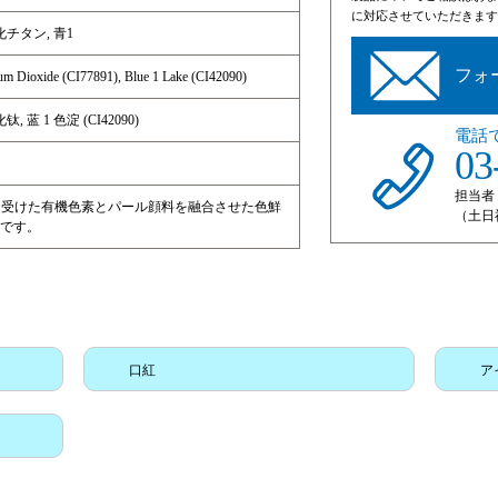
に対応させていただきます
化チタン, 青1
フォ
ium Dioxide (CI77891), Blue 1 Lake (CI42090)
, 蓝 1 色淀 (CI42090)
電話
03
担当者
を受けた有機色素とパール顔料を融合させた色鮮
（土日
です。
口紅
ア