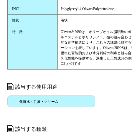
INCI
Polyglyceryl-4 Olivate/Polyricinoleate
性状
液状
特 徴
Olivem® 2090は、オリーブオイル脂肪酸
ルエステルとポリリシノール酸の組み合わせ
的な化学構造により、これらの課題に対する
ーションを表しています。Olivem 2090®
優れた官能的および水分補給の利点と組み合
乳化性能を提供する、派生した天然成分の冷間
O乳化剤です
該当する使用用途
化粧水・乳液・クリーム
該当する種類