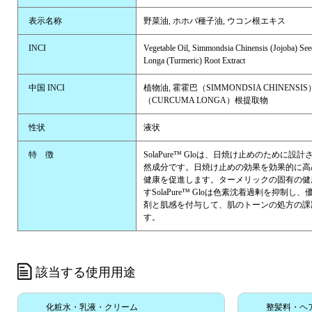
表示名称
野菜油, ホホバ種子油, ウコン根エキス
INCI
Vegetable Oil, Simmondsia Chinensis (Jojoba) Se
Longa (Turmeric) Root Extract
中国 INCI
植物油, 霍霍巴（SIMMONDSIA CHINENSI
（CURCUMA LONGA）根提取物
性状
液状
特 徴
SolaPure™ Gloは、日焼け止めのために設
然成分です。日焼け止めの効果を効果的に高
健康を促進します。ターメリックの固有の健
すSolaPure™ Gloは色素沈着過剰を抑制し
剤と肌感を付与して、肌のトーンの処方の課
す。
該当する使用用途
化粧水・乳液・クリーム
整髪料・ヘ